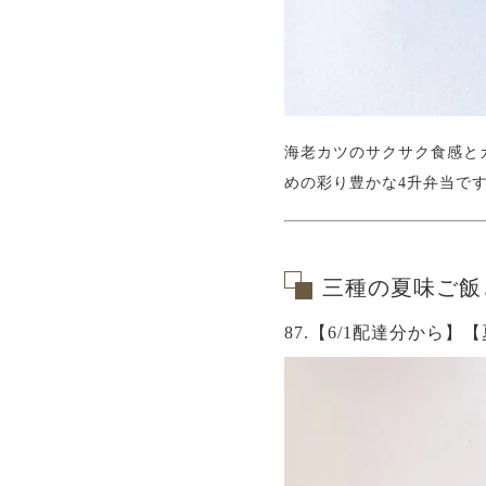
海老カツのサクサク食感と
めの彩り豊かな4升弁当で
三種の夏味ご飯
87.【6/1配達分から