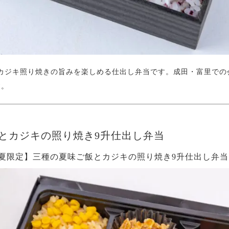
カジキ照り焼きの旨みを楽しめる仕出し弁当です。成田・富里での
す。
とカジキの照り焼き9升仕出し弁当
】【夏限定】三種の夏味ご飯とカジキの照り焼き9升仕出し弁当