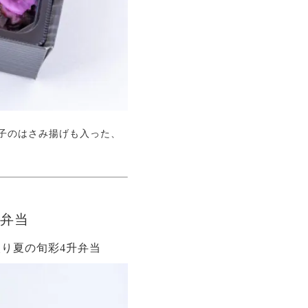
子のはさみ揚げも入った、
升弁当
入り夏の旬彩4升弁当