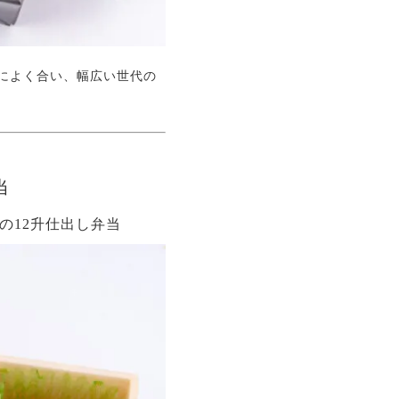
によく合い、幅広い世代の
当
の12升仕出し弁当