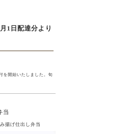
6月1日配達分より
付を開始いたしました。旬
弁当
さみ揚げ仕出し弁当