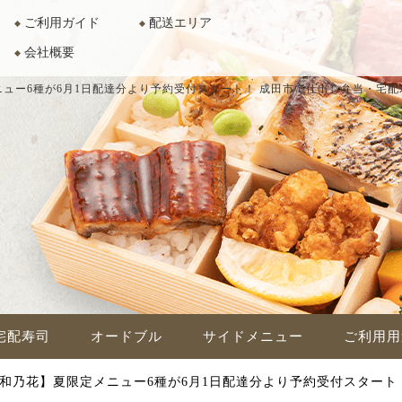
ご利用ガイド
配送エリア
会社概要
ニュー6種が6月1日配達分より予約受付スタート！
成田市で仕出し弁当・宅配
宅配寿司
オードブル
サイドメニュー
ご利用用
 和乃花】夏限定メニュー6種が6月1日配達分より予約受付スタート