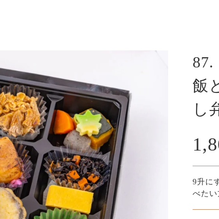
8
飯
し弁
1,
9升に
べたい