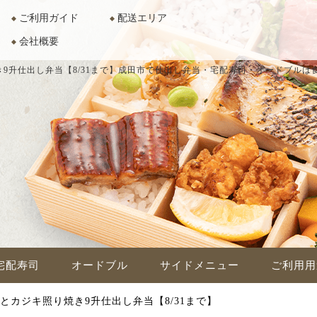
ご利用ガイド
配送エリア
会社概要
9升仕出し弁当【8/31まで】
成田市で仕出し弁当・宅配寿司・オードブルは食
宅配寿司
オードブル
サイドメニュー
ご利用用
とカジキ照り焼き9升仕出し弁当【8/31まで】