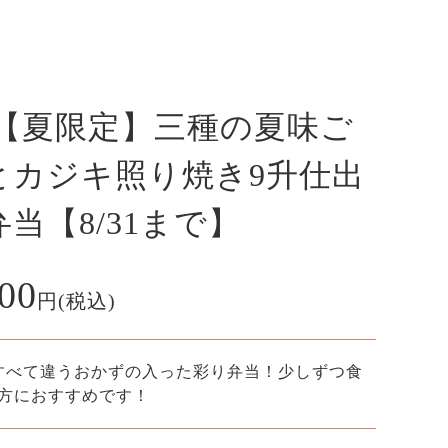
7.【夏限定】三種の夏味ご
とカジキ照り焼き9升仕出
当【8/31まで】
800
円(税込)
すべて違うおかずの入った彩り弁当！少しずつ食
方におすすめです！