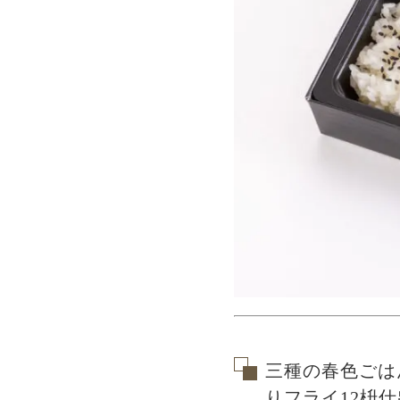
三種の春色ごは
りフライ12枡