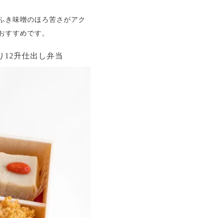
ふき味噌のほろ苦さがアク
おすすめです。
り12升仕出し弁当