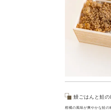
鰻ごはんと鮭の
柑橘の風味が爽やかな鮭の