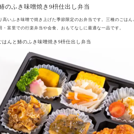
鰆のふき味噌焼き9枡仕出し弁当
り高いふき味噌で焼き上げた季節限定のお弁当です。三種のごはん
田・富里での行楽弁当や会食、おもてなしに最適な一品です。
のごはんと鰆のふき味噌焼き9枡仕出し弁当