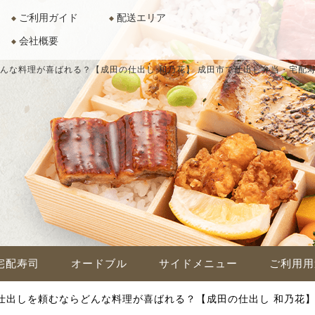
ご利用ガイド
配送エリア
会社概要
んな料理が喜ばれる？【成田の仕出し 和乃花】
成田市で仕出し弁当・宅配寿
宅配寿司
オードブル
サイドメニュー
ご利用用
仕出しを頼むならどんな料理が喜ばれる？【成田の仕出し 和乃花