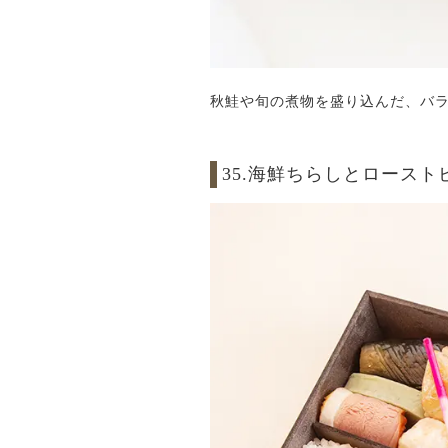
秋鮭や旬の煮物を盛り込んだ、バ
35.海鮮ちらしとロース