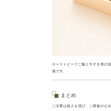
ローストビーフご飯と牛すき煮の
適です。
まとめ
ご法要は故人を偲び、ご親族が心