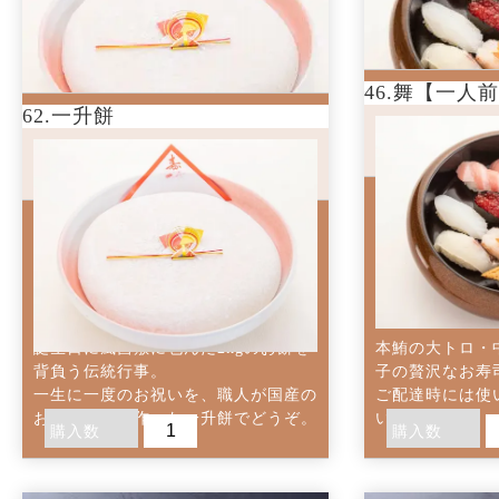
46.舞【一人
62.一升餅
62.一升餅
46.舞【
わさび
4,000
3,300
円(税込)
円(税
一升餅のお祝いは、お子様が一歳
本鮪の大トロ
のお誕生日に風呂敷に...
蟹・穴子の贅沢
一升餅のお祝いは、お子様が一歳のお
誕生日に風呂敷に包んだ2kgのお餅を
本鮪の大トロ・
背負う伝統行事。
子の贅沢なお寿
一生に一度のお祝いを、職人が国産の
ご配達時には使
お米で丁寧に作った一升餅でどうぞ。
いたします。
購入数
購入数