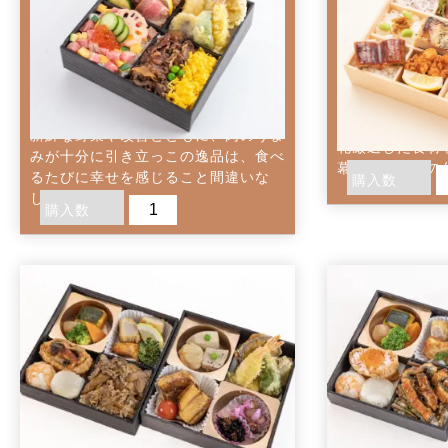
3,000
円(税
3,000
円(税込)
重役会議や特
適！銀鱈の西京
口の中でとろけるような牛トロ肉と、
口の中でとろけるような牛トロ肉
重役会議や特別
色鮮やかな具材が一緒に楽しめる贅沢
と、色鮮やかな具材が...
銀鱈の西京焼き
なちらし寿司が登場しました。
ーストビーフ、
新鮮な野菜や改善とともに、肉のうま
花厳選した食材
みが十分に引き立っこの逸品は、食べ
幕の内タイプの
るたびに幸せを感じること間違いな
購入数
し!
購入数