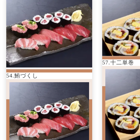
57.十二単巻
54.鮪づくし
54.本鮪づくし
57.十二単
3,800
3,800
円(税込)
円(税
大トロ・中トロ・赤身・ねぎとろ
十二種類の具
と、本鮪の旨さを存分...
巻きです。
わさび
十二種類の具材
です。
ご配達時には使