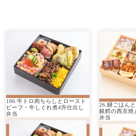
106.牛トロ肉ちらしとロースト
26.鰻ごはん
【注文期限:2日前12時】
26.鰻ご
ビーフ・牛しぐれ煮4升仕出し
銀鱈の西京焼
弁当
106.牛トロ肉ちらしとロ
揚げ・銀
弁当
ーストビーフ・牛しぐれ
12升仕出
煮4升仕出し弁当