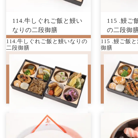
114.牛しぐれご飯と鰻い
115 .鰻
なりの二段御膳
の二段御
114.牛しぐれご飯と鰻いなりの
115 .鰻ご
3,600
3,800
円(税込)
円(税
二段御膳
御膳
牛しぐれの旨味と鰻いなりの香ば
上品な味わい
しさ、そして自家製の...
贅沢な二段御膳
購入数
購入数