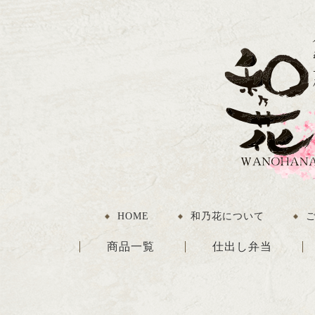
HOME
和乃花について
商品一覧
仕出し弁当