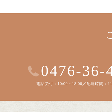
0476-36-
電話受付：10:00～18:00／配達時間：11: